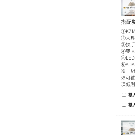
搭配
①KZM
②大理
③扶手
④雙人
⑤LE
⑥AD
※一
※可
項低
雙
雙