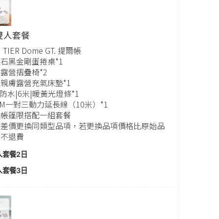
雙人套餐
 TIER Dome GT. 提爾帳
石黑金剛蛋捲桌*1
露營摺疊椅*2
親膚露營充氣床墊*1
D防水|6米|暖黃光燈條*1
AM一對三動力延長線（10米）*1
組帳篷限搭配一組套餐
補差價更換同類型品項，若更換品項價格比原始品
則不退費
人套餐2日
人套餐3日