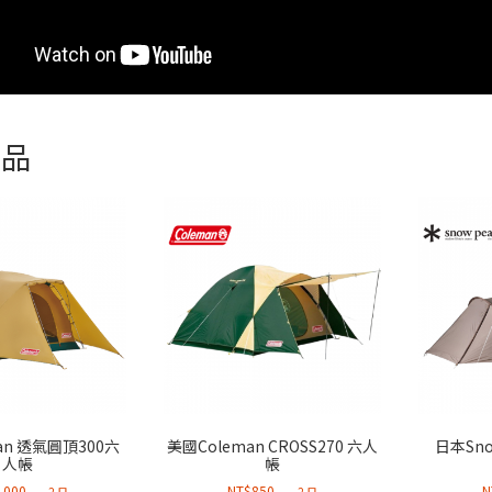
商品
an 透氣圓頂300六
美國Coleman CROSS270 六人
日本Snow
人帳
帳
,000
NT$
850
N
2 日
2 日