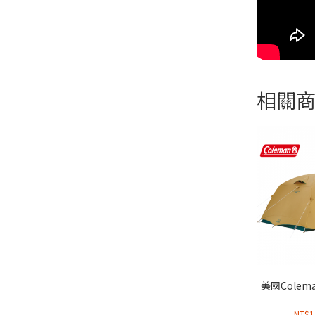
相關
美國Colem
NT$
1