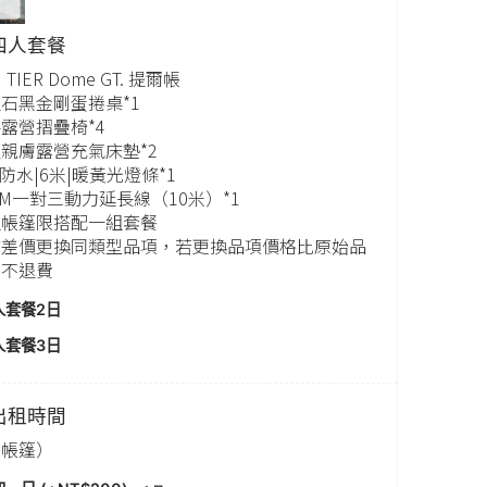
四人套餐
 TIER Dome GT. 提爾帳
石黑金剛蛋捲桌*1
露營摺疊椅*4
親膚露營充氣床墊*2
D防水|6米|暖黃光燈條*1
AM一對三動力延長線（10米）*1
組帳篷限搭配一組套餐
補差價更換同類型品項，若更換品項價格比原始品
則不退費
人套餐2日
人套餐3日
出租時間
租帳篷）