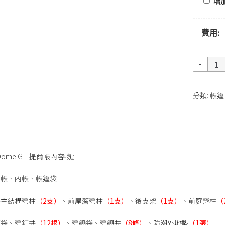
增加
費用:
數
量
分類:
帳篷
 Dome GT. 提爾帳內容物』
外帳、內帳、帳篷袋
帳主結構營柱
（2支）
、前屋簷營柱
（1支）
、後支架
（1支）
、前庭營柱
（
釘袋、營釘共
（
12
根）
、營繩袋、營繩共
（
8
條）
、防潮外地墊
（
1
張）