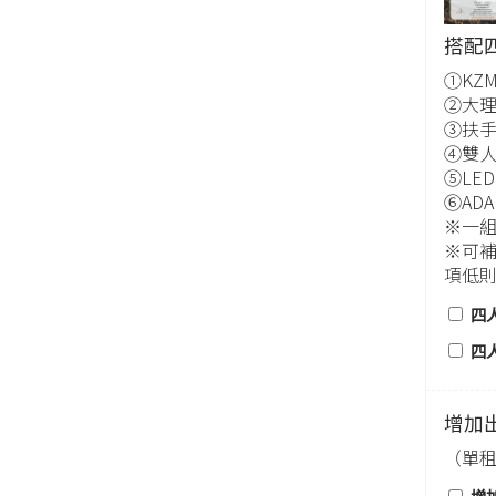
搭配
①KZM
②大理
③扶手
④雙人
⑤LE
⑥AD
※一
※可
項低
四
四
增加
（單