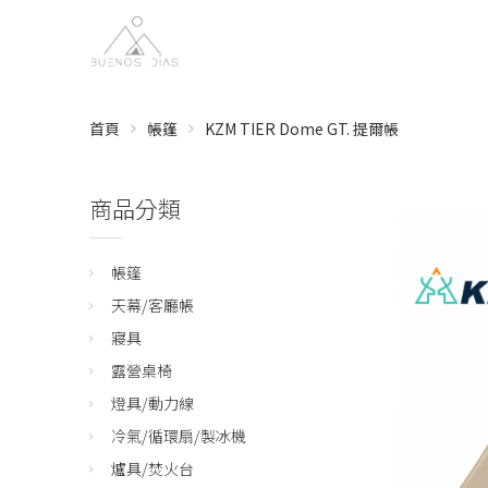
首頁
帳篷
KZM TIER Dome GT. 提爾帳
商品分類
帳篷
天幕/客廳帳
寢具
露營桌椅
燈具/動力線
冷氣/循環扇/製冰機
爐具/焚火台