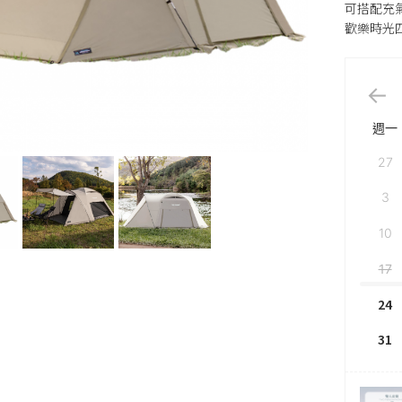
可搭配充
歡樂時光
週一
27
3
10
17
24
31