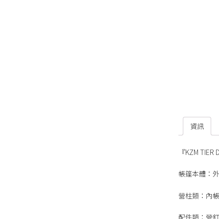
資訊
『KZM TIER
帳篷本體：
營柱類：內
配件類：營