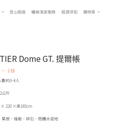
登山租借
曬帳清潔服務
租賃須知
購物車
 TIER Dome GT. 提爾帳
2 日
數約3-4人
2公斤
× 220 ×高165cm
：草皮、棧板、碎石、雨棚水泥地