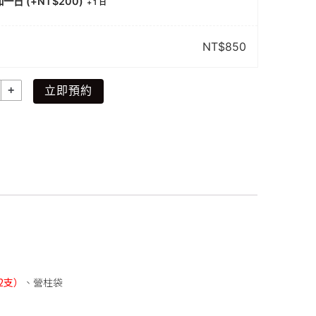
一日 (+
NT$
200
)
+
1 日
NT$
850
立即預約
2支）
、營柱袋