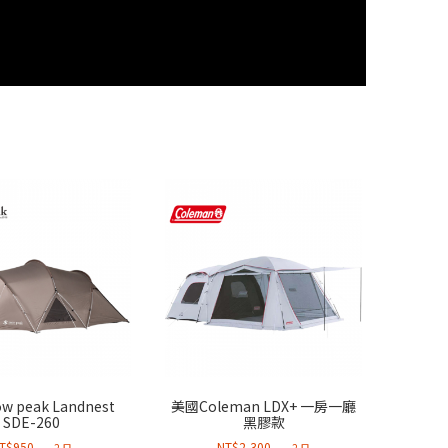
 peak Landnest
美國Coleman LDX+ 一房一廳
SDE-260
黑膠款
T$
950
NT$
2,300
2 日
2 日