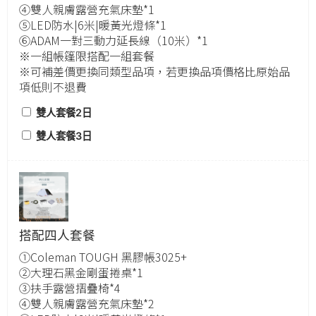
④雙人親膚露營充氣床墊*1
⑤LED防水|6米|暖黃光燈條*1
⑥ADAM一對三動力延長線（10米）*1
※一組帳篷限搭配一組套餐
※可補差價更換同類型品項，若更換品項價格比原始品
項低則不退費
雙人套餐2日
雙人套餐3日
搭配四人套餐
①Coleman TOUGH 黑膠帳3025+
②大理石黑金剛蛋捲桌*1
③扶手露營摺疊椅*4
④雙人親膚露營充氣床墊*2