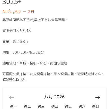
3025+
NT$
1,200
2 日
黑膠帳優點為不透光,早上不會被太陽照醒！
實際適用人數約4人
重量：約11.5公斤
規格：300 x 250 x 高175公分
適用場地：草皮、棧板、碎石、雨棚水泥地
可搭配充氣床墊：雙人親膚床墊、單人親膚床墊、歡樂時光雙人床、
歡樂時光四人床
八月
2026
週一
週二
週三
週四
週五
週六
週日