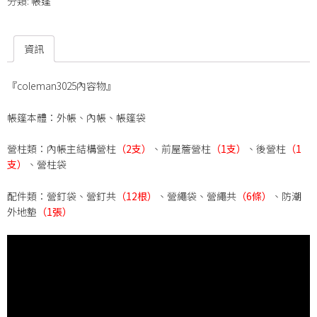
分類:
帳篷
資訊
『coleman3025內容物』
帳篷本體：外帳、內帳、帳篷袋
營柱類：內帳主結構營柱
（2支）
、前屋簷營柱
（1支）
、後營柱
（1
支）
、營柱袋
配件類：營釘袋、營釘共
（
12
根）
、營繩袋、營繩共
（
6
條）
、防潮
外地墊
（
1
張）