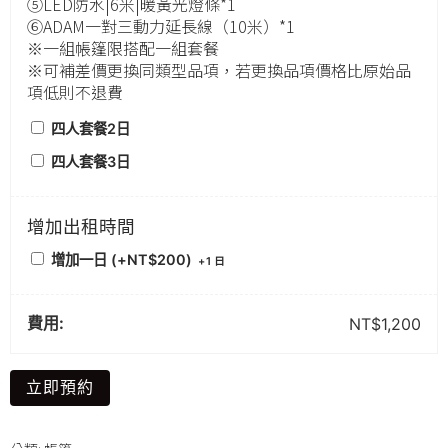
⑤LED防水|6米|暖黃光燈條*1
⑥ADAM一對三動力延長線（10米）*1
※一組帳篷限搭配一組套餐
※可補差價更換同類型品項，若更換品項價格比原始品
項低則不退費
四人套餐2日
四人套餐3日
增加出租時間
增加一日 (+
NT$
200
)
+
1 日
費用:
NT$
1,200
立即預約