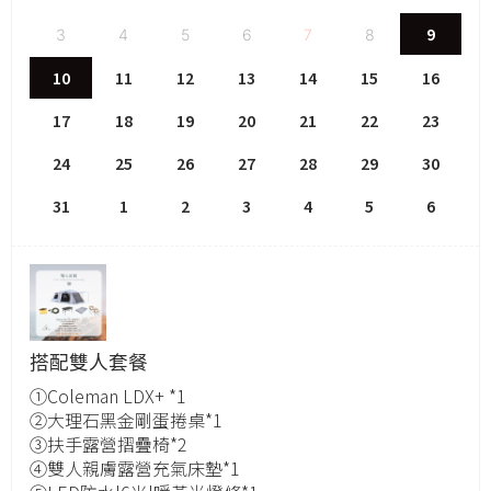
9
3
4
5
6
7
8
10
11
12
13
14
15
16
17
18
19
20
21
22
23
24
25
26
27
28
29
30
31
1
2
3
4
5
6
搭配雙人套餐
①Coleman LDX+ *1
②大理石黑金剛蛋捲桌*1
③扶手露營摺疊椅*2
④雙人親膚露營充氣床墊*1