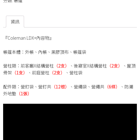
分類:
帳篷
資訊
『Coleman LDX+內容物』
帳篷本體：外帳、內帳、黑膠頂布、帳篷袋
營柱類：前客廳X結構營柱
（2支）
、後寢室X結構營柱
（2支）
、屋頂
骨架
（1支）
、前庭營柱
（2支）
、營柱袋
配件類：營釘袋、營釘共
（
12
根）
、營繩袋、營繩共
（
6
條）
、防潮
外地墊
（
1
張）