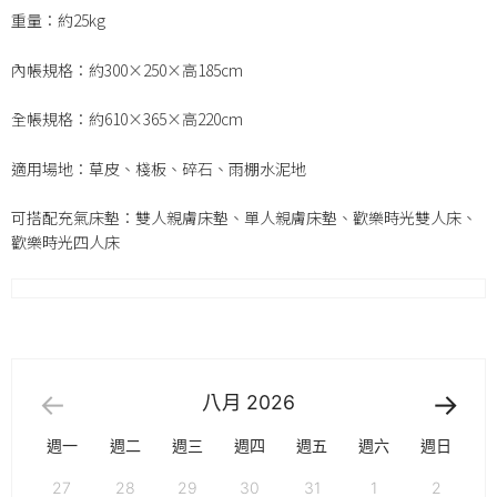
重量：約25kg
內帳規格：約300×250×高185cm
全帳規格：約610×365×高220cm
適用場地：草皮、棧板、碎石、雨棚水泥地
可搭配充氣床墊：雙人親膚床墊、單人親膚床墊、歡樂時光雙人床、
歡樂時光四人床
八月
2026
週一
週二
週三
週四
週五
週六
週日
27
28
29
30
31
1
2