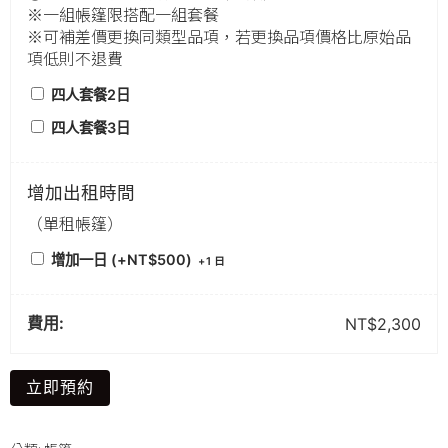
※一組帳篷限搭配一組套餐
※可補差價更換同類型品項，若更換品項價格比原始品
項低則不退費
四人套餐2日
四人套餐3日
增加出租時間
（單租帳篷）
增加一日 (+
NT$
500
)
+
1 日
費用:
NT$
2,300
立即預約