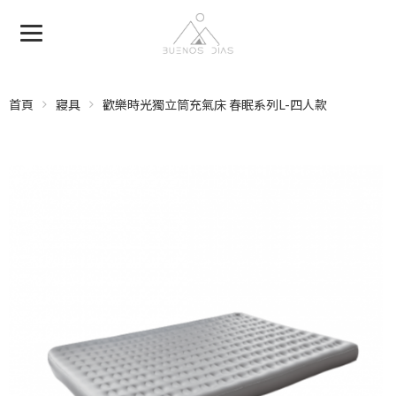
首頁
寢具
歡樂時光獨立筒充氣床 春眠系列L-四人款