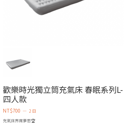
歡樂時光獨立筒充氣床 春眠系列L-
四人款
NT$
700
2 日
充氣床界席夢思🏆