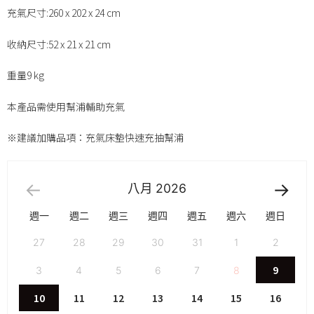
充氣尺寸:260 x 202 x 24 cm
收納尺寸:52 x 21 x 21 cm
重量9 kg
本產品需使用幫浦輔助充氣
※建議加購品項：充氣床墊快速充抽幫浦
八月
2026
週一
週二
週三
週四
週五
週六
週日
27
28
29
30
31
1
2
9
3
4
5
6
7
8
10
11
12
13
14
15
16