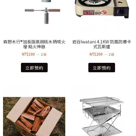
森野木行®加長版黑胡桃木柄噴火
岩谷Iwatani 4.1KW 防風防爆卡
槍 點火神器
式瓦斯爐
NT$
100
NT$
200
2 日
2 日
立即預約
立即預約