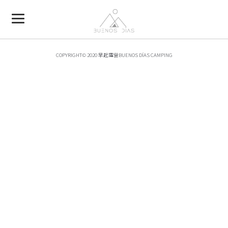
COPYRIGHT© 2020 早起露營BUENOS DÍAS CAMPING