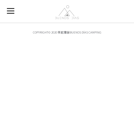
COPYRIGHT© 2020 早起露營BUENOS DÍAS CAMPING