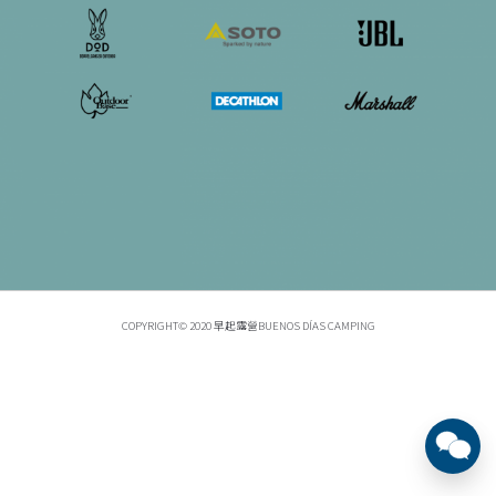
COPYRIGHT© 2020 早起露營BUENOS DÍAS CAMPING