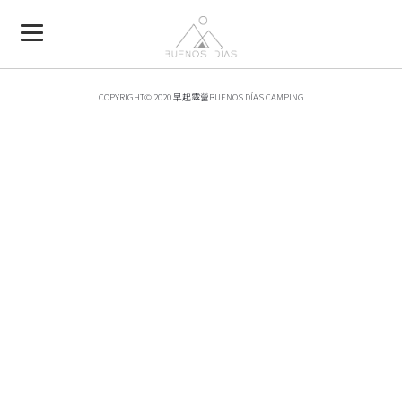
COPYRIGHT© 2020 早起露營BUENOS DÍAS CAMPING