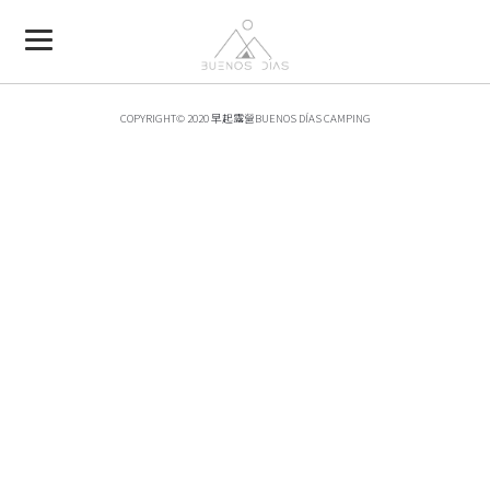
COPYRIGHT© 2020 早起露營BUENOS DÍAS CAMPING